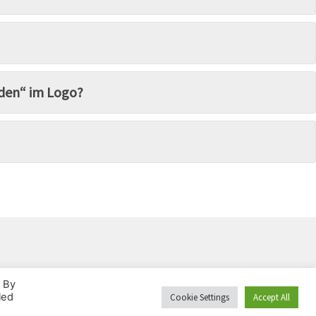
eden“ im Logo?
. By
led
Cookie Settings
Accept All